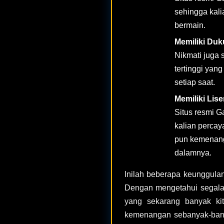
sehingga kali
bermain.
Memiliki Duk
Nikmati juga s
tertinggi yan
setiap saat.
Memiliki Lis
Situs resmi G
kalian percay
pun kemenanga
dalamnya.
Inilah beberapa keunggula
Dengan mengetahui segalan
yang sekarang banyak ki
kemenangan sebanyak-bany