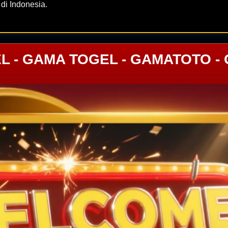
 di Indonesia.
 - GAMA TOGEL - GAMATOTO -