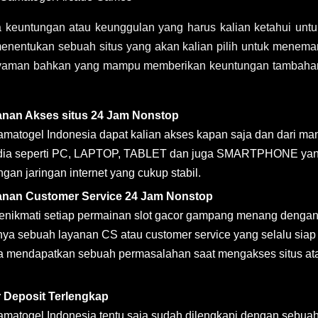
a keuntungan atau keunggulan yang harus kalian ketahui unt
enentukan sebuah situs yang akan kalian pilih untuk meneman
yaman bahkan yang mampu memberikan keuntungan tambahan t
anan Akses situs 24 Jam Nonstop
amatogel Indonesia dapat kalian akses kapan saja dan dari ma
dia seperti PC, LAPTOP, TABLET dan juga SMARTPHONE yang
ngan jaringan internet yang cukup stabil.
yanan Customer Service 24 Jam Nonstop
menikmati setiap permainan slot gacor gampang menang deng
nya sebuah layanan CS atau customer service yang selalu sia
ila mendapatkan sebuah permasalahan saat mengakses situs a
ur Deposit Terlengkap
amatogel Indonesia tentu saja sudah dilengkapi dengan sebuah f