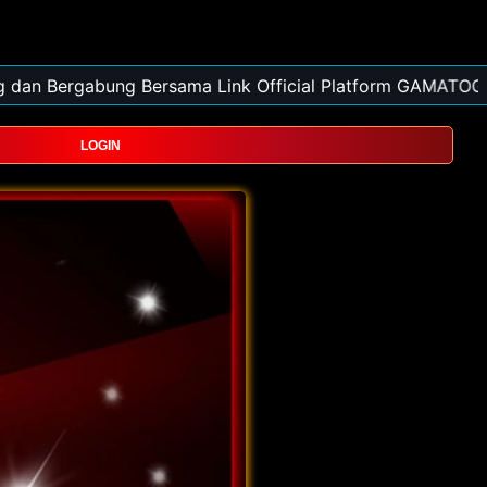
LOGIN