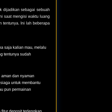
uk dijadikan sebagai sebuah
i saat mengisi waktu luang
entunya. Ini lah beberapa
na saja kalian mau, melalu
 tentunya sudah
an aman dan nyaman
p siaga untuk membantu
tau pun permainan
itur deposit terlengkap